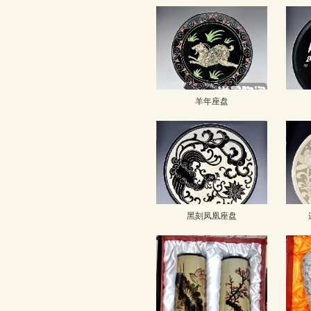
羊年座盘
黑刻凤凰座盘